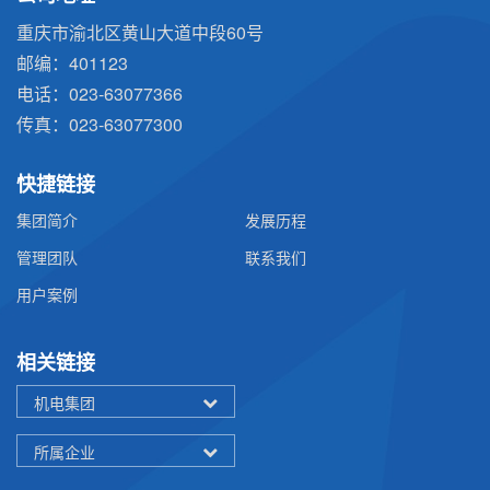
重庆市渝北区黄山大道中段60号
邮编：401123
电话：023-63077366
传真：023-63077300
快捷链接
集团简介
发展历程
管理团队
联系我们
用户案例
相关链接
机电集团
所属企业