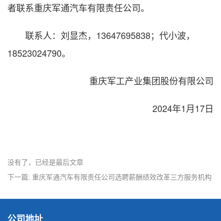
者联系重庆军通汽车有限责任公司。
联系人：刘显杰，13647695838；代小波，
18523024790。
重庆军工产业集团股份有限公司
2024年1月17日
没有了，已经是最后文章
下一篇:
重庆军通汽车有限责任公司选聘薪酬绩效改革三方服务机构
比选公告
公司地址