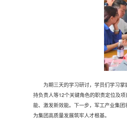
为期三天的学习研讨，学员们学习掌
持负责人等12个关键角色的职责定位及
能、激发新效能。下一步，军工产业集团
为集团高质量发展筑牢人才根基。