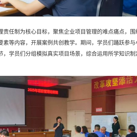
理责任制为核心目标，聚焦企业项目管理的难点痛点，围
要素等内容，开展案例共创教学。期间，学员们踊跃参与
节，学员们分组模拟真实项目场景，综合运用所学知识制