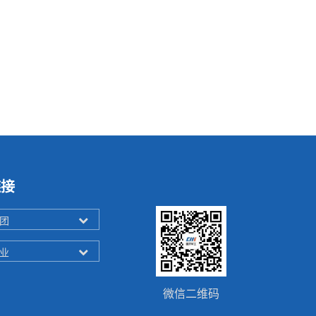
链接
团
业
微信二维码