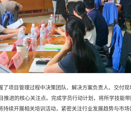
握了项目管理过程中决策团队、解决方案负责人、交付现
项目推进的核心关注点。完成学员行动计划，将所学技能
将持续开展相关培训活动，紧密关注行业发展趋势与市场