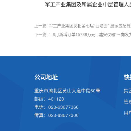
军工产业集团及所属企业中层管理人
上一篇:
军工产业集团亮相第七届“西洽会” 展示应急
下一篇:
1-6月新增订单15738万元 | 建安仪器“三向
公司地址
快
重庆市渝北区黄山大道中段60号
集
邮编：401123
管
电话：023-63077366
用
传真：023-63077300